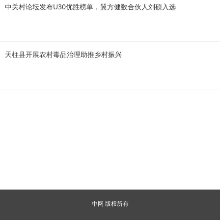
中关村论坛发布U30优胜榜单，翼方健数合伙人刘硕入选
天柱县开展农村毒品治理助推乡村振兴
中网 版权所有