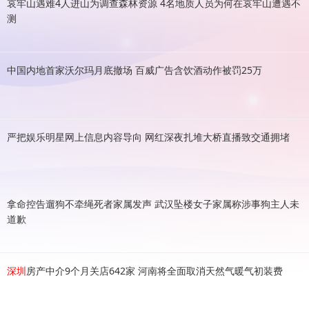
哀牢山遇难4人进山为调查森林资源 4名地质人员为何在哀牢山遭遇不
测
中国内地首家沃尔玛月底撤场 百威广告含饮酒动作被罚25万
严把娱乐明星网上信息内容导向 网红深夜扎堆大桥直播致交通拥堵
拿命控告遛狗不牵绳死者家属发声 武汉坠楼女子家属称涉事狗主人未
道歉
深圳
房产中介9个月关店642家 河南将全面取消天然气暖气初装费