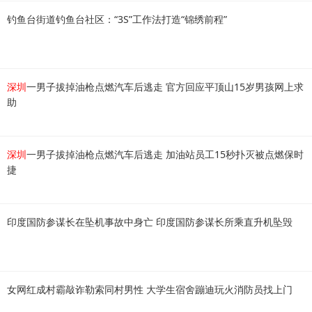
钓鱼台街道钓鱼台社区：“3S”工作法打造“锦绣前程”
深圳
一男子拔掉油枪点燃汽车后逃走 官方回应平顶山15岁男孩网上求
助
深圳
一男子拔掉油枪点燃汽车后逃走 加油站员工15秒扑灭被点燃保时
捷
印度国防参谋长在坠机事故中身亡 印度国防参谋长所乘直升机坠毁
女网红成村霸敲诈勒索同村男性 大学生宿舍蹦迪玩火消防员找上门