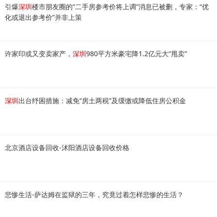
引爆
深圳
楼市朋友圈的“二手房参考价将上调”消息已被删，专家：“优
化或退出参考价”并非上策
许家印或又变卖家产，
深圳
980平方米豪宅降1.2亿元大“甩卖”
深圳
出台纾困措施：减免“房土两税”及缓缴或降低住房公积金
北京酒店设备回收-沭阳酒店设备回收价格
悲惨生活-萨达姆在监狱的三年，究竟过着怎样悲惨的生活？