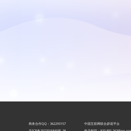
商务合作QQ：362293157
中国互联网联合辟谣平台
京ICP备2022016840号-28
电子邮箱：920 891 263@qq.co