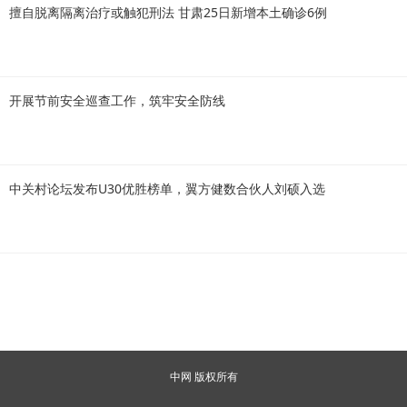
擅自脱离隔离治疗或触犯刑法 甘肃25日新增本土确诊6例
开展节前安全巡查工作，筑牢安全防线
中关村论坛发布U30优胜榜单，翼方健数合伙人刘硕入选
中网 版权所有