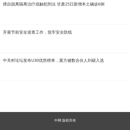
擅自脱离隔离治疗或触犯刑法 甘肃25日新增本土确诊6例
开展节前安全巡查工作，筑牢安全防线
中关村论坛发布U30优胜榜单，翼方健数合伙人刘硕入选
中网 版权所有