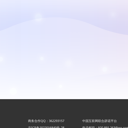
商务合作QQ：362293157
中国互联网联合辟谣平台
京ICP备2022016840号-28
电子邮箱：920 891 263@qq.co