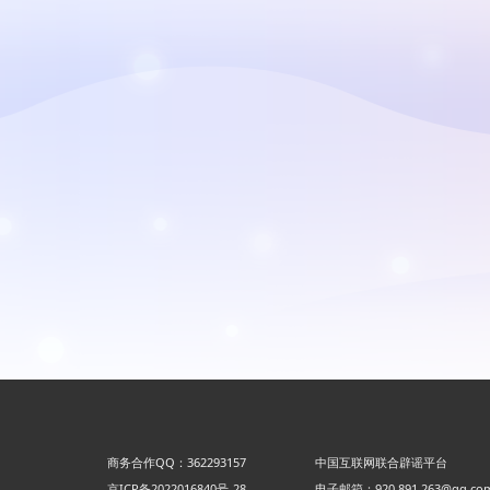
商务合作QQ：362293157
中国互联网联合辟谣平台
京ICP备2022016840号-28
电子邮箱：920 891 263@qq.co