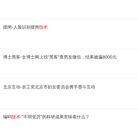
摆闸-人脸识别摆闸
技术
博士黑客-女博士网上找“黑客”查男友微信，结果被骗8000元
北京互动-农工党北京市妇女委员会携手墨斗互动
编码
技术
-“不明觉厉”的科研成果意味着什么？