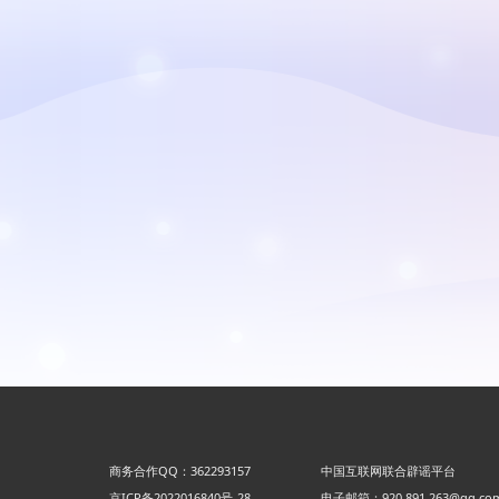
商务合作QQ：362293157
中国互联网联合辟谣平台
京ICP备2022016840号-28
电子邮箱：920 891 263@qq.co