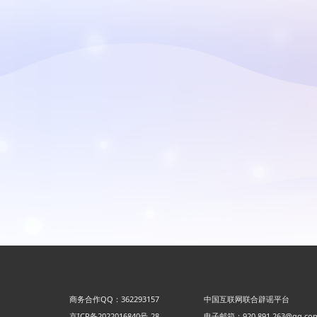
商务合作QQ：362293157
中国互联网联合辟谣平台
京ICP备2022016840号-28
电子邮箱：920 891 263@qq.co