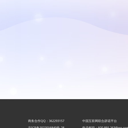
商务合作QQ：362293157
中国互联网联合辟谣平台
京ICP备2022016840号-28
电子邮箱：920 891 263@qq.co