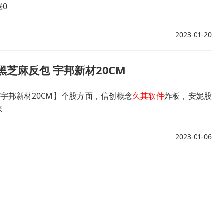
涨0
2023-01-20
黑芝麻反包 宇邦新材20CM
宇邦新材20CM】个股方面，信创概念
久其软件
炸板，安妮股
涨
2023-01-06