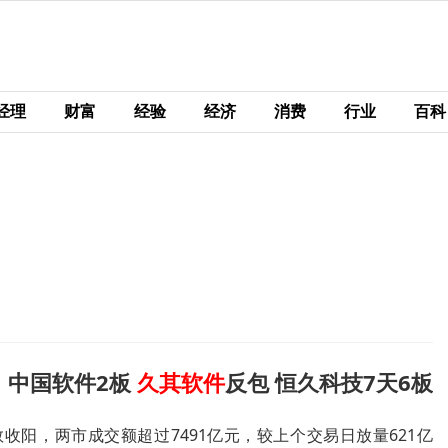
经理
财富
经验
经济
消费
行业
百科
：中国软件2板
久其软件
反包 恒久科技7天6板
数收阳，两市成交额超过7491亿元，较上个交易日放量621亿