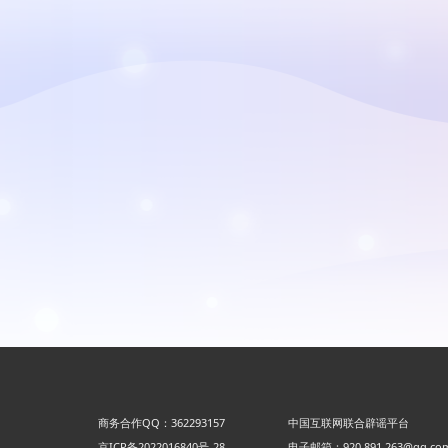
商务合作QQ：362293157
中国互联网联合辟谣平台
京ICP备2022016840号-28
电子邮箱：920 891 263@qq.co