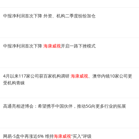
中报净利润首次下降 外资、机构二季度纷纷加仓
中报净利润首次下降
海康威视
开启一路下挫模式
4月以来117家公司获百家机构调研
海康威视
、澳华内镜10家公司更
受机构青睐
高通亮相进博会：希望携手中国伙伴，推动5G向更多行业的拓展
网易-S盘中再涨近6% 维持
海康威视
“买入”评级