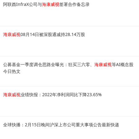
阿联酋InfraX公司与
海康威视
签署合作备忘录
海康威视
08月14日被深股通减持28.14万股
公募基金一季度调仓思路全曝光：狂买三六零、
海康威视
等AI概念股
今日热文
海康威视
业绩快报：2022年净利润同比下降23.65%
全球快播：2月15日晚间沪深上市公司重大事项公告最新快递