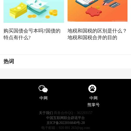
购买国债会亏本吗?国债的
地税和国税的区别是什么？
特点有什么?
地税和国税合并的目的
热词
中网
中网
熊掌号
关于我们
商务合作QQ：362293157
中国互联网联合辟谣平台
京ICP备2022016840号-28
电子邮箱：920 891 263@qq.com