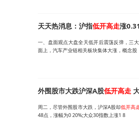
天天热消息：沪指
低开高走
涨0.
一、盘面观点大盘全天低开后震荡反弹，三大指
面上，汽车产业链相关板块集体大涨，概念股
外围股市大跌沪深A股
低开高走
大
周二，尽管外围股市大跌，沪深A股却
低开高
48点，涨幅为0 20%;大众30指数上涨1 8