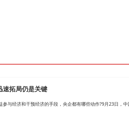
干洗
零售
保健
汽车
糖烟酒
商务
数码网络
农业食品
金融
综合其他
互联网创业
迅速拓局仍是关键
益参与经济和干预经济的手段，央企都有哪些动作?9月23日，