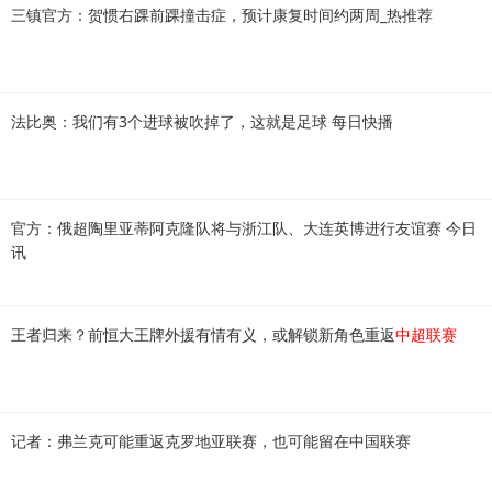
三镇官方：贺惯右踝前踝撞击症，预计康复时间约两周_热推荐
法比奥：我们有3个进球被吹掉了，这就是足球 每日快播
官方：俄超陶里亚蒂阿克隆队将与浙江队、大连英博进行友谊赛 今日
讯
王者归来？前恒大王牌外援有情有义，或解锁新角色重返
中超联赛
记者：弗兰克可能重返克罗地亚联赛，也可能留在中国联赛