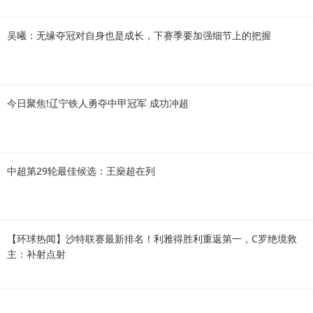
吴曦：无缘夺冠对自身也是成长，下赛季要加强细节上的把握
今日聚焦!辽宁铁人勇夺中甲冠军 成功冲超
中超第29轮最佳候选：王燊超在列
【环球热闻】沙特联赛最新排名！利雅得胜利重返第一，C罗绝境救
主：补射点射