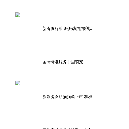
新春囤好粮 派派幼猫猫粮以
国际标准服务中国萌宠
派派兔肉幼猫猫粮上市 积极