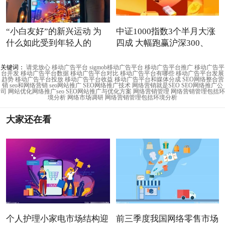
“小白友好”的新兴运动 为
中证1000指数3个半月大涨
什么如此受到年轻人的
四成 大幅跑赢沪深300、
关键词：
请党放心
移动广告平台
sigmob移动广告平台
移动广告平台推广
移动广告平
台开发
移动广告平台数据
移动广告平台对比
移动广告平台有哪些
移动广告平台发展
趋势
移动广告平台投放
移动广告平台收益
移动广告平台和媒体分成
SEO网络整合营
销
seo和网络营销
seo网站推广
SEO网络推广技术
网络营销就是SEO
SEO网络推广公
司
网站优化网络推广seo
SEO网站推广与优化方案
网络营销管理
网络营销管理包括环
境分析
网络市场调研
网络营销管理包括环境分析
大家还在看
个人护理小家电市场结构迎
前三季度我国网络零售市场