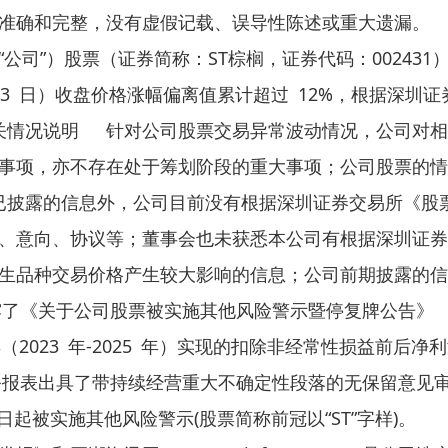
、准确和完整，没有虚假记载、误导性陈述或重大遗漏。
”）股票（证券简称：ST棕榈，证券代码：002431）连续
年 7 月 3 日）收盘价格涨幅偏离值累计超过 12%，根据
关情况说明 针对公司股票交易异常波动情况，公司对相
大事项，亦不存在处于筹划阶段的重大事项；公司股票的
已披露的信息外，公司目前没有根据深圳证券交易所《股
、意向、协议等；董事会也未获悉本公司有根据深圳证券
生品种交易价格产生较大影响的信息；公司前期披露的信
n）上披露了《关于公司股票被实施其他风险警示暨停复牌公告》
 年-2025 年）实现的扣除非经常性损益前后净利
度财务报表出具了带持续经营重大不确定性段落的无保留意
 月 28 日起被实施其他风险警示(股票简称前冠以“