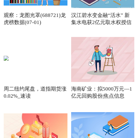
观察：龙图光罩(688721)龙
汉江碧水变金融“活水” 新
虎榜数据(07-01)
集水电获2亿元取水权授信
周二纽约尾盘，道指期货涨
海南矿业：拟5000万元—1
0.02%_速读
亿元回购股份|焦点信息