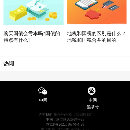
购买国债会亏本吗?国债的
地税和国税的区别是什么？
特点有什么?
地税和国税合并的目的
热词
中网
中网
熊掌号
关于我们
商务合作QQ：362293157
中国互联网联合辟谣平台
京ICP备2022016840号-28
电子邮箱：920 891 263@qq.com