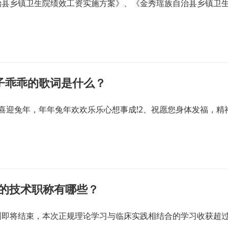
治县乡镇卫生院绩效工资实施方案》、《金秀瑶族自治县乡镇卫
子乖乖的歌词是什么？
喜迎兔年，年年兔年欢欢乐乐心想事成!2、祝愿您身体发福，精
关的技术职称有哪些？
训即将结束，本次正规理论学习与临床实践相结合的学习收获超