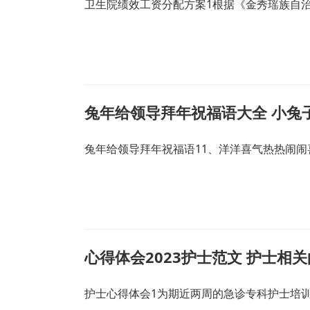
卫生院绩效工资分配方案1根据《金秀瑶族自
兔年给领导拜年祝福语大全 小兔
兔年给领导拜年祝福语11、洋洋喜气热热闹闹
心得体会2023护士范文 护士相
护士心得体会1为期近两周的急诊专科护士培