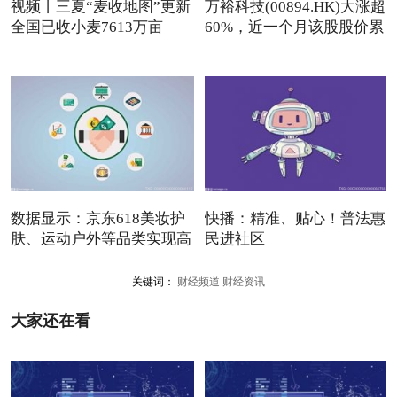
视频丨三夏“麦收地图”更新
万裕科技(00894.HK)大涨超
全国已收小麦7613万亩
60%，近一个月该股股价累
数据显示：京东618美妆护
快播：精准、贴心！普法惠
肤、运动户外等品类实现高
民进社区
关键词：
财经频道
财经资讯
大家还在看