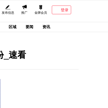
登录
发布信息
推广
金牌会员
区域
要闻
资讯
份_速看