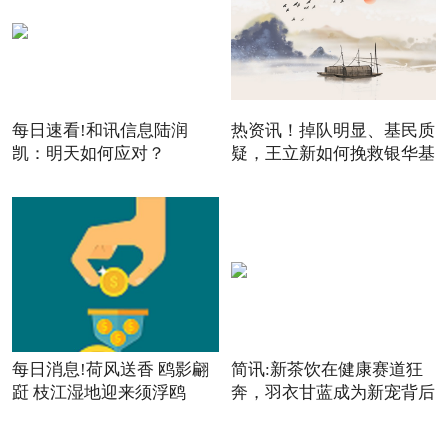
每日速看!和讯信息陆润
热资讯！掉队明显、基民质
凯：明天如何应对？
疑，王立新如何挽救银华基
每日消息!荷风送香 鸥影翩
简讯:新茶饮在健康赛道狂
跹 枝江湿地迎来须浮鸥
奔，羽衣甘蓝成为新宠背后