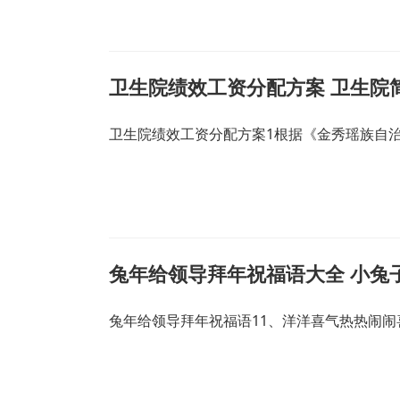
卫生院绩效工资分配方案 卫生院
卫生院绩效工资分配方案1根据《金秀瑶族自
兔年给领导拜年祝福语大全 小兔
兔年给领导拜年祝福语11、洋洋喜气热热闹闹