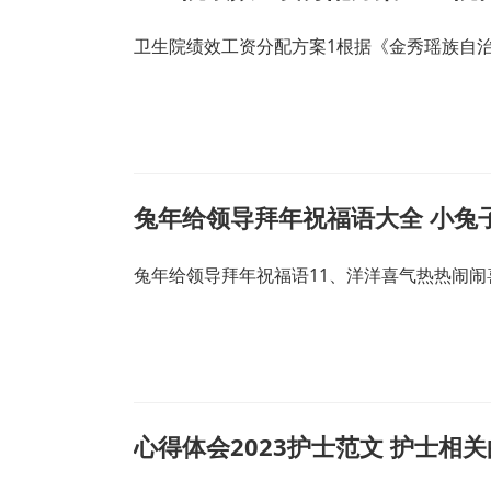
卫生院绩效工资分配方案1根据《金秀瑶族自
兔年给领导拜年祝福语大全 小兔
兔年给领导拜年祝福语11、洋洋喜气热热闹闹
心得体会2023护士范文 护士相