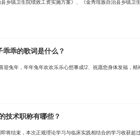
治县乡镇卫生院绩效工资实施方案》、《金秀瑶族自治县乡镇卫
子乖乖的歌词是什么？
喜迎兔年，年年兔年欢欢乐乐心想事成!2、祝愿您身体发福，精
关的技术职称有哪些？
训即将结束，本次正规理论学习与临床实践相结合的学习收获超