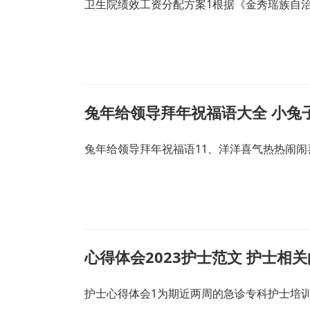
卫生院绩效工资分配方案1根据《金秀瑶族自
兔年给领导拜年祝福语大全 小兔
兔年给领导拜年祝福语11、洋洋喜气热热闹闹
心得体会2023护士范文 护士相
护士心得体会1为期近两周的急诊专科护士培