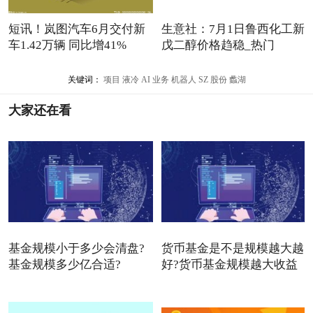
短讯！岚图汽车6月交付新
生意社：7月1日鲁西化工新
车1.42万辆 同比增41%
戊二醇价格趋稳_热门
关键词：
项目
液冷
AI
业务
机器人
SZ
股份
蠡湖
大家还在看
基金规模小于多少会清盘?
货币基金是不是规模越大越
基金规模多少亿合适?
好?货币基金规模越大收益