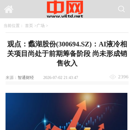
当前位置：
首页
>
广场
>
观点：蠡湖股份(300694.SZ)：AI液冷相
关项目尚处于前期筹备阶段 尚未形成销
售收入
2396
来源：
智通财经
2026-07-02 21:43:47