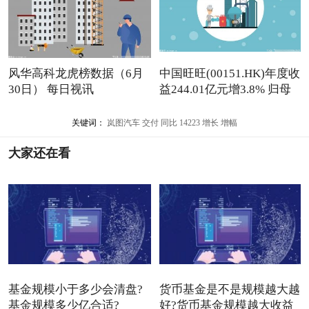
风华高科龙虎榜数据（6月
中国旺旺(00151.HK)年度收
30日） 每日视讯
益244.01亿元增3.8% 归母
关键词：
岚图汽车
交付
同比
14223
增长
增幅
大家还在看
基金规模小于多少会清盘?
货币基金是不是规模越大越
基金规模多少亿合适?
好?货币基金规模越大收益