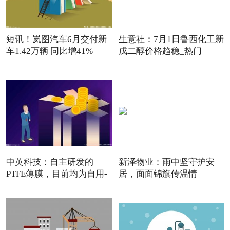
短讯！岚图汽车6月交付新
生意社：7月1日鲁西化工新
车1.42万辆 同比增41%
戊二醇价格趋稳_热门
中英科技：自主研发的
新泽物业：雨中坚守护安
PTFE薄膜，目前均为自用-
居，面面锦旗传温情
报道