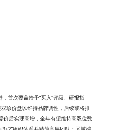
并进，首次覆盖给予“买入”评级。研报指
控双珍价盘以维持品牌调性，后续或将推
5提价后实现高增，全年有望维持高双位数
3+2”组织体系并精简高层团队；区域端