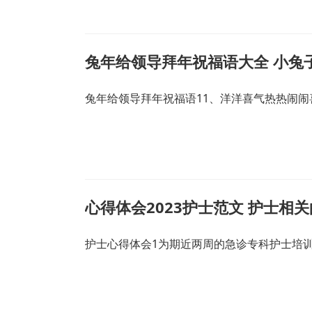
兔年给领导拜年祝福语大全 小兔
兔年给领导拜年祝福语11、洋洋喜气热热闹闹
心得体会2023护士范文 护士相
护士心得体会1为期近两周的急诊专科护士培