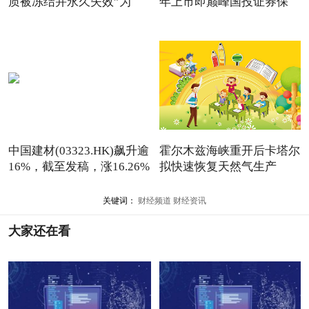
质被冻结并永久失效”为
年上市即巅峰国投证券保
中国建材(03323.HK)飙升逾
霍尔木兹海峡重开后卡塔尔
16%，截至发稿，涨16.26%
拟快速恢复天然气生产
关键词：
财经频道
财经资讯
大家还在看