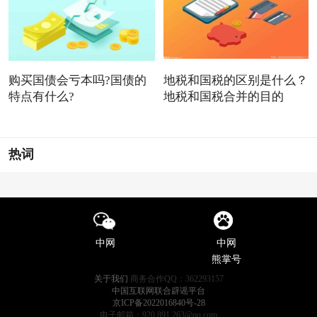
购买国债会亏本吗?国债的
地税和国税的区别是什么？
特点有什么?
地税和国税合并的目的
热词
中网
中网
熊掌号
关于我们
商务合作QQ：362293157
中国互联网联合辟谣平台
京ICP备2022016840号-28
电子邮箱：920 891 263@qq.com