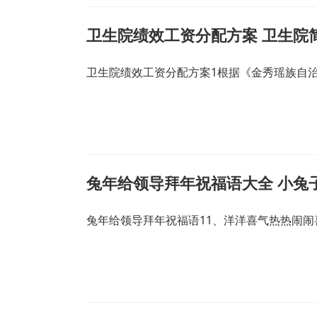
卫生院绩效工资分配方案 卫生院
卫生院绩效工资分配方案1根据《金秀瑶族自
兔年给领导拜年祝福语大全 小兔
兔年给领导拜年祝福语11、洋洋喜气热热闹闹