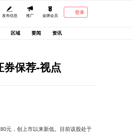
登录
发布信息
推广
金牌会员
区域
要闻
资讯
证券保荐-视点
报16.80元，创上市以来新低。目前该股处于