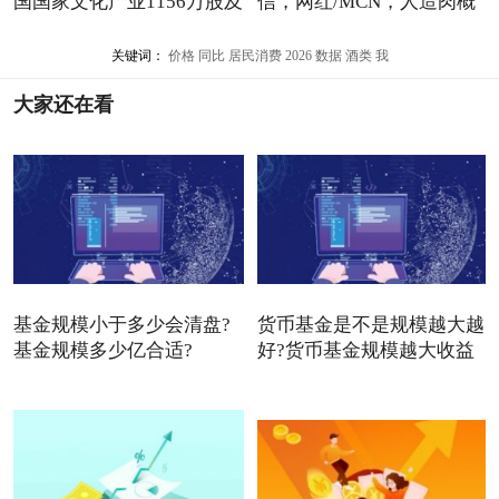
国国家文化产业1156万股及
信，网红/MCN，人造肉概
念
关键词：
价格
同比
居民消费
2026
数据
酒类
我
大家还在看
基金规模小于多少会清盘?
货币基金是不是规模越大越
基金规模多少亿合适?
好?货币基金规模越大收益