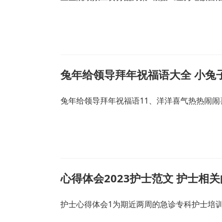
兔年给领导拜年祝福语大全 小兔
兔年给领导拜年祝福语11、洋洋喜气热热闹闹
心得体会2023护士范文 护士相
护士心得体会1为期近两周的急诊专科护士培