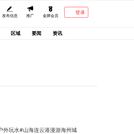
登录
发布信息
推广
金牌会员
区域
要闻
资讯
户外玩水#山海连云港漫游海州城