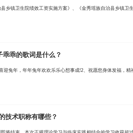
治县乡镇卫生院绩效工资实施方案》、《金秀瑶族自治县乡镇卫
子乖乖的歌词是什么？
喜迎兔年，年年兔年欢欢乐乐心想事成!2、祝愿您身体发福，精
关的技术职称有哪些？
训即将结束，本次正规理论学习与临床实践相结合的学习收获超