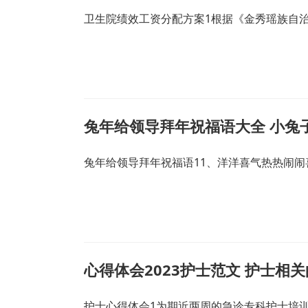
卫生院绩效工资分配方案1根据《金秀瑶族自
兔年给领导拜年祝福语大全 小兔
兔年给领导拜年祝福语11、洋洋喜气热热闹闹
心得体会2023护士范文 护士相
护士心得体会1为期近两周的急诊专科护士培