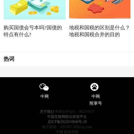
购买国债会亏本吗?国债的
地税和国税的区别是什么？
特点有什么?
地税和国税合并的目的
热词
中网
中网
熊掌号
关于我们
商务合作QQ：362293157
中国互联网联合辟谣平台
京ICP备2022016840号-28
电子邮箱：920 891 263@qq.com
中网 版权所有