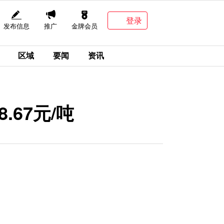
登录
发布信息
推广
金牌会员
区域
要闻
资讯
.67元/吨