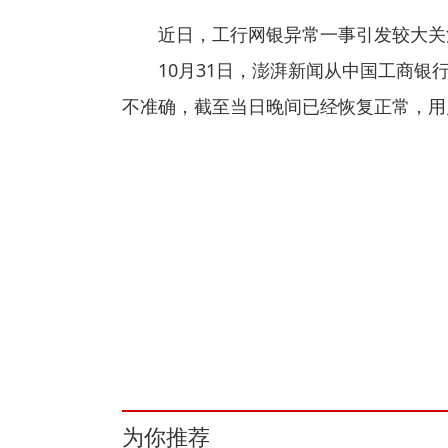
近日，工行网银异常一事引发较大关
10月31日，澎湃新闻从中国工商银
不准确，截至当日晚间已经恢复正常，用
关键词：
进行
用户
栏目
不会影响
网银
负债
资
为你推荐