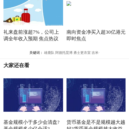
礼来盘前涨超7%，公司上
南向资金净买入超30亿港元
调全年收入预期 焦点热议
即时焦点
关键词：
雄鹿队
阿德托昆博
勇士更衣室
吉米·
大家还在看
基金规模小于多少会清盘?
货币基金是不是规模越大越
基金规模多少亿合适?
好?货币基金规模越大收益