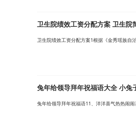
卫生院绩效工资分配方案 卫生院
卫生院绩效工资分配方案1根据《金秀瑶族自
兔年给领导拜年祝福语大全 小兔
兔年给领导拜年祝福语11、洋洋喜气热热闹闹