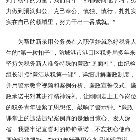
到了榜样的力量，我们青年干部都要向他学习，努
力做到涓滴归公、克己奉公、慎独、慎行，扎扎实
实在自己的领域里，努力干出一番成就。”
为帮助新录用公务员在入职伊始就系好税务人
生的“第一粒扣子”，防城港市港口区税务局多年来
坚持为税务新人准备特殊的廉政“见面礼”，由纪检
组长讲授“廉洁从税第一课”，详细讲解廉政制度，
并用警示教育视频和案例分析、廉政宣誓仪式、廉
政承诺书对其进行精神洗礼，让刚刚走上工作岗位
的税务青年绷紧了思想弦、敲响了警示钟。“廉政
课堂上的违法违纪案例真的是触目惊心、发人深
省，我要牢记宣誓时的铮铮承诺，不忘初心使命、