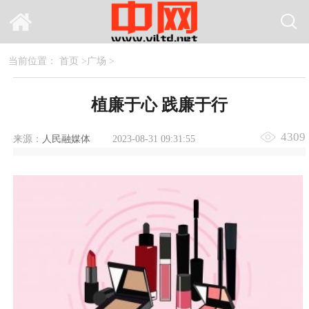
当前位置：
首页
>
广场
>
植廉于心 践廉于行
4309
来源：
人民融媒体
2023-08-31 09:31:55