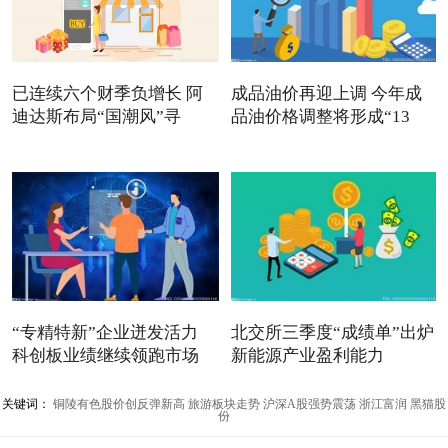
已连续六个财季负增长 阿
成品油价再迎上调 今年成
迪达斯布局“国潮风”寻
品油价格调整将形成“13
“专精特新”企业迸发活力
北交所三季度“成绩单”出炉
科创板业绩继续领跑市场
新能源产业盈利能力
关键词：
铜陵有色股价创反弹新高
旅游板块走势
沪深A股强势震荡
浙江富润
黑猫股
份